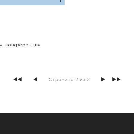
ч_конференция
◀◀
◀
Страница 2 из 2
▶
▶▶