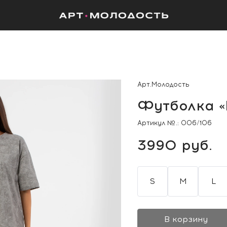
Арт.Молодость
Футболка «
Артикул №.:
006/106
3990 руб.
S
M
L
В корзину