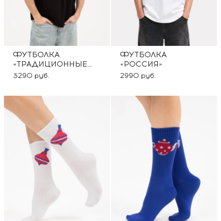
ФУТБОЛКА
ФУТБОЛКА
«ТРАДИЦИОННЫЕ
«РОССИЯ»
ЦЕННОСТИ»
3290 руб.
2990 руб.