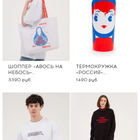
ШОППЕР «АВОСЬ НА
ТЕРМОКРУЖКА
НЕБОСЬ»
«РОССИЯ»
-10% ПО
-10% ПО
3390 руб.
1490 руб.
ПРОМОКОДУ АМ10
ПРОМОКОДУ АМ10