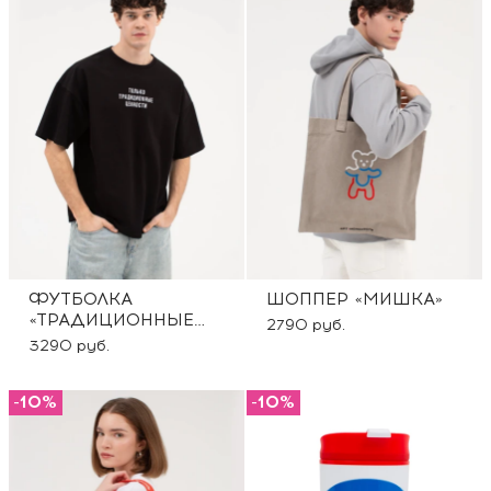
ФУТБОЛКА
ШОППЕР «МИШКА»
«ТРАДИЦИОННЫЕ
2790 руб.
ЦЕННОСТИ»
3290 руб.
-10%
-10%